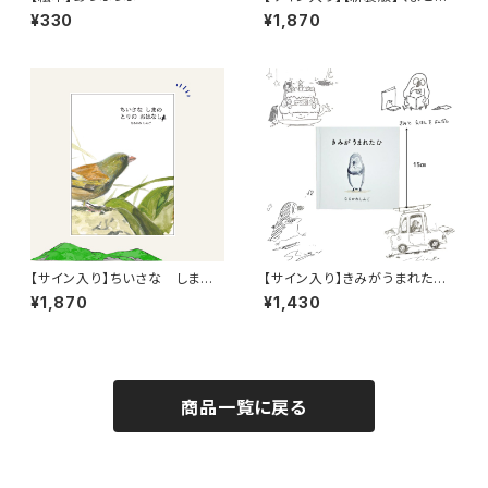
きのみ
¥330
¥1,870
【サイン入り】ちいさな しま
【サイン入り】きみがうまれたひ
の とりのおはなし
(15cm角）
¥1,870
¥1,430
商品一覧に戻る