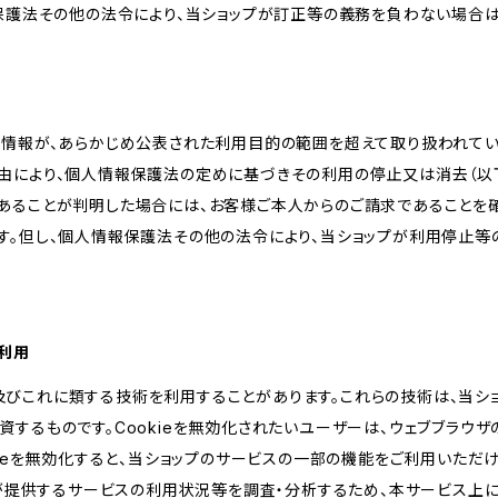
報保護法その他の法令により、当ショップが訂正等の義務を負わない場合は
人情報が、あらかじめ公表された利用目的の範囲を超えて取り扱われて
由により、個人情報保護法の定めに基づきその利用の停止又は消去（以下
あることが判明した場合には、お客様ご本人からのご請求であることを
す。但し、個人情報保護法その他の法令により、当ショップが利用停止等
の利用
kie及びこれに類する技術を利用することがあります。これらの技術は、当
するものです。Cookieを無効化されたいユーザーは、ウェブブラウザの
kieを無効化すると、当ショップのサービスの一部の機能をご利用いただ
が提供するサービスの利用状況等を調査・分析するため、本サービス上に Goog